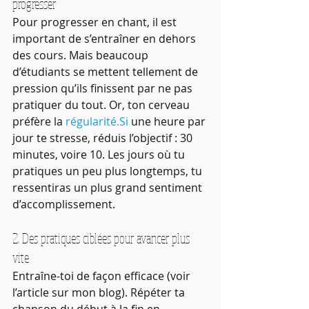
progresser
Pour progresser en chant, il est 
important de s’entraîner en dehors 
des cours. Mais beaucoup 
d’étudiants se mettent tellement de 
pression qu’ils finissent par ne pas 
pratiquer du tout. Or, ton cerveau 
préfère la 
régularité.Si
 une heure par 
jour te stresse, réduis l’objectif : 30 
minutes, voire 10. Les jours où tu 
pratiques un peu plus longtemps, tu 
ressentiras un plus grand sentiment 
d’accomplissement.
2. Des pratiques ciblées pour avancer plus 
vite
Entraîne-toi de façon efficace (voir 
l’article sur mon blog). Répéter ta 