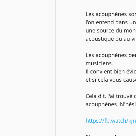
Les acouphènes sont
l’on entend dans une
une source du mond
acoustique ou au vie
Les acouphènes peu
musiciens. 
Il convient bien év
et si cela vous caus
Cela dit, j'ai trouv
acouphènes. N'hésit
https://fb.watch/k