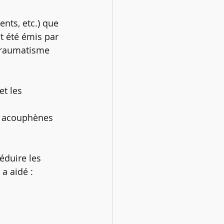
nts, etc.) que 
t été émis par 
traumatisme 
t les 
s acouphènes 
éduire les 
a aidé : 