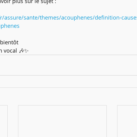
oir plus sur le sujet : 
fr/assure/sante/themes/acouphenes/definition-cause
uphenes
bientôt 
h vocal 🎶✨