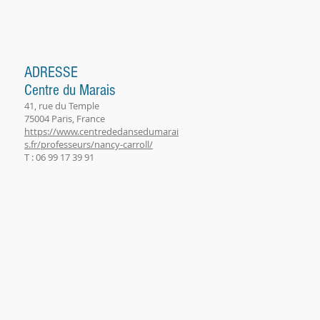
ADRESSE
Centre du Marais
41, rue du Temple
75004 Paris, France
https://www.centrededansedumarai
s.fr/professeurs/nancy-carroll/
T : 06 99 17 39 91