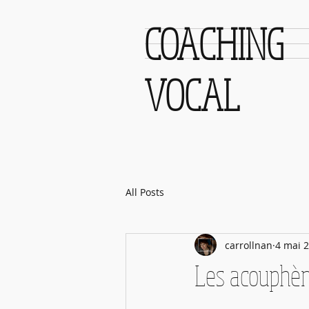
COACHING
VOCAL
All Posts
carrollnan
4 mai 
Les acouphèn